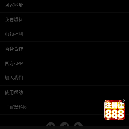
回家地址
我要爆料
赚钱福利
商务合作
官方APP
加入我们
使用帮助
了解黑料网