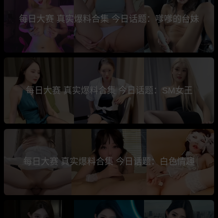
每日大赛 真实爆料合集 今日话题：嗲嗲的台妹
每日大赛 真实爆料合集 今日话题：SM女王
每日大赛 真实爆料合集 今日话题：白色情趣