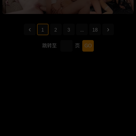
1
2
3
...
18
跳转至
页
GO