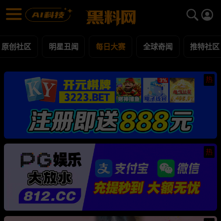
每日大赛 黑料合集 - 黑料网
每日大赛 每日更新黑料吃瓜爆料
原创社区
明星丑闻
每日大赛
全球奇闻
推特社区
热
热